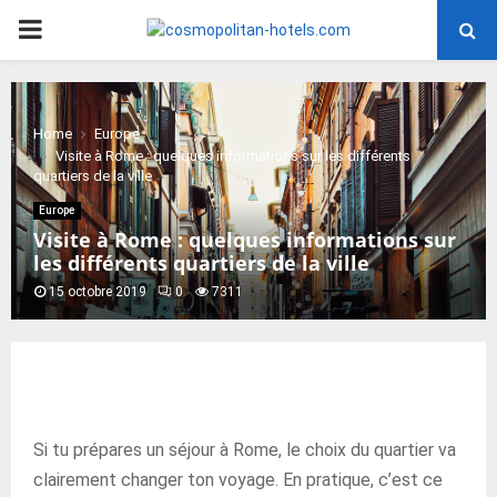
PRIMARY
MENU
Home
Europe
Visite à Rome : quelques informations sur les différents
quartiers de la ville
Europe
Visite à Rome : quelques informations sur
les différents quartiers de la ville
15 octobre 2019
0
7311
Si tu prépares un séjour à Rome, le choix du quartier va
clairement changer ton voyage. En pratique, c’est ce